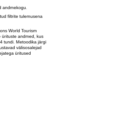
tud andmekogu.
ud filtrite tulemusena
ions World Tourism
 ürituste andmed, kus
4 tundi. Metoodika järgi
ustavad välisosalejad
ejatega üritused