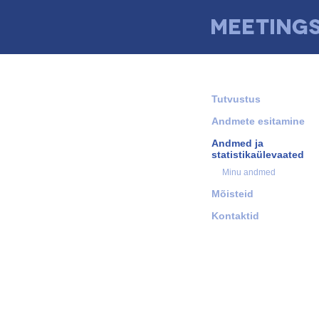
Logi sisse
Tutvustus
Andmete esitamine
Andmed ja
statistikaülevaated
Minu andmed
Mõisteid
Kontaktid