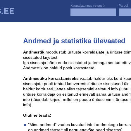
Kasutajatunnus (e-post)
Parool
Andmed ja statistika ülevaated
Andmestik
moodustub ürituste korraldajate ja ürituse to
sisestatud kirjetest.
Iga sisestaja näeb enda sisestatud ja temaga seotud ettevõ
Andmestik on halduri poolt korrastatud.
Andmestiku korrastamiseks
vaatab haldur üks kord kuu
sisestajate poolt tehtud konverentsiürituste sisestused ül
haldur kordused, jättes alles täpsemini esitatud info (juhul
ürituse korraldaja on esitanud erinevalt sama ürituse and
info (täiendab kirjeid, millel on puudu ürituse nimi, ürituse 
info).
Oluline teada:
"Minu andmed" vaates kuvatud infot andmekogu korrast
on andmed täpselt nii nagu ettevõte need sisestas).