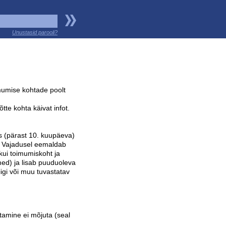
Unustasid parooli?
imumise kohtade poolt
tte kohta käivat infot.
s (pärast 10. kuupäeva)
e. Vajadusel eemaldab
 kui toimumiskoht ja
med) ja lisab puuduoleva
liigi või muu tuvastatav
amine ei mõjuta (seal