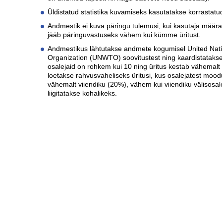
Üldistatud statistika kuvamiseks kasutatakse korrasta
Andmestik ei kuva päringu tulemusi, kui kasutaja määrat
jääb päringuvastuseks vähem kui kümme üritust.
Andmestikus lähtutakse andmete kogumisel United Nat
Organization (UNWTO) soovitustest ning kaardistatakse
osalejaid on rohkem kui 10 ning üritus kestab vähemalt 
loetakse rahvusvaheliseks üritusi, kus osalejatest mood
vähemalt viiendiku (20%), vähem kui viiendiku välisosal
liigitatakse kohalikeks.