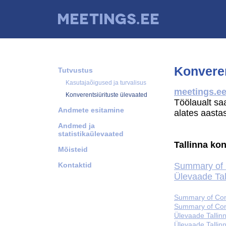
Konveren
Tutvustus
Kasutajaõigused ja turvalisus
meetings.e
Konverentsiürituste ülevaated
Töölaualt saa
Andmete esitamine
alates aasta
Andmed ja
statistikaülevaated
Tallinna kon
Mõisteid
Kontaktid
Summary of C
Ülevaade Tal
Summary of Conf
Summary of Conf
Ülevaade Tallin
Ülevaade Tallinn